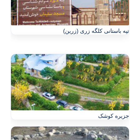
تپه باستانی کلگه زری (زرین)
جزیره کوشک