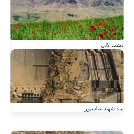
دشت لالی
سد شهید عباسپور