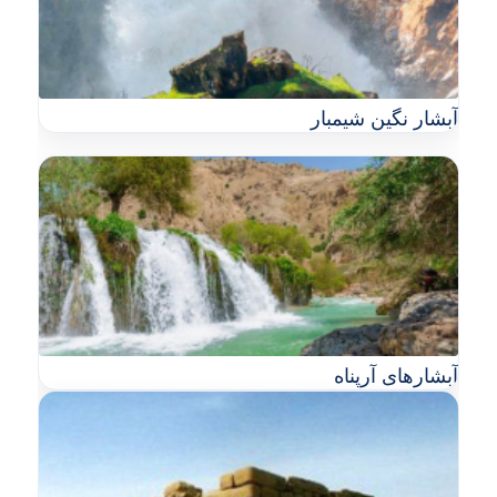
آبشار نگين شیمبار
آبشارهای آرپناه