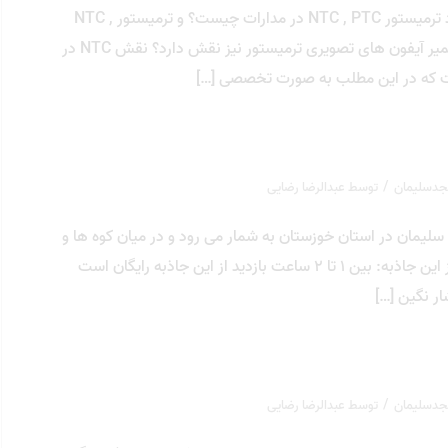
ترمیستور NTC چیست؟ ترمیستور PTC چیست؟ کاربرد ترمیستور NTC , PTC در مدارات چیست؟ و ترمیستور NTC ,
PTC چگونه تست میشود؟ آیا در مدارات تغذیه یا در تعمیر آیفون های تصویری ترمیستور نیز نقش دارد؟ نقش NTC در
ست که در این مطلب به صورت تخصصی […]
/
جدسلیمان
توسط
عبدالرضا رضایی
سلیمان در استان خوزستان به شمار می رود و در ميان کوه‌ ها و
دشت‌ های منطقه شيمبار قرار دارد. مدت زمان بازدید از این جاذبه: بین ۱ تا ۲ ساعت بازدید از این جاذبه رایگان است
ر نگين […]
/
جدسلیمان
توسط
عبدالرضا رضایی