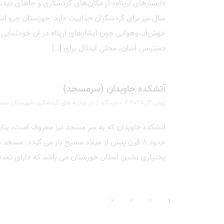
«آبشارهای آرپناه» از مکان‌های گردشگری و جاهای دی
سال نیز برای گردشگران جذابیت دارد. خوزستان جزو اس
خوش‌آب‌وهوایی چون آبشارهای آرپناه در آن خودنمایی م
دسترسی آسان، محلی ایدئال برای […]
آتشکده جاویدان (سرمسجد)
/
/
ژوئن 3, 2025
0 دیدگاه
در
جاذبه های گردشگری شهرستان مس
آتشکده جاویدان که به سر مسجد نیز معروف است، بنا
حدود 8 قرن پیش از میلاد مسیح باز می ‌گردد. مس
بختیاری ‌نشین استان خوزستان می باشد که دارای تمدنی
4
3
2
1