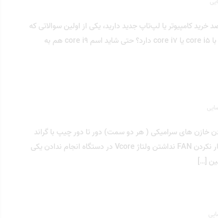
ایی
ی اینتل وقتی قصد خرید کامپیوتر یا لپ‌تاپ جدید دارید، یکی از اولین سوالاتی که
پیش می‌آید این است که core i3 چیست و چه تفاوتی با core i5 یا core i7 دارد؟ حتی شاید اسم core i9 هم به
ضایی
 خازن های سرامیکی ( هر دو سمت) دور تا دور چیپ با گراند
در تست بازر شکل خازن هایش تصویر ندادن دستگاه کار نکردن FAN نداشتن ولتاژ Vcore در دستگاه انجام ندادن یکی
ین […]
ایی