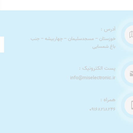
آدرس :
خوزستان – مسجدسلیمان – چهاربیشه – جنب
باغ شمسایی
پست الکترونیک :
info@miselectronic.ir
همراه :
09168218246