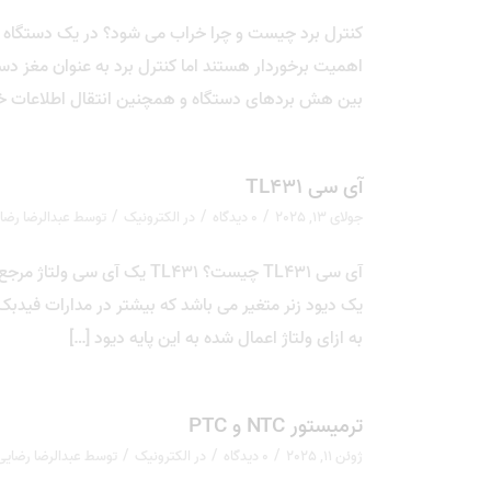
کنترل برد چیست و چرا خراب می شود؟ در یک دستگاه م
اهمیت برخوردار هستند اما کنترل برد به عنوان مغز دستگ
بین هش بردهای دستگاه و همچنین انتقال اطلاعات خ
آی سی TL431
/
/
/
جولای 13, 2025
0 دیدگاه
در
الکترونیک
توسط
عبدالرضا رضا
یک دیود زنر متغیر می باشد که بیشتر در مدارات فیدبک 
به ازای ولتاژ اعمال شده به این پایه دیود […]
ترمیستور NTC و PTC
/
/
/
ژوئن 11, 2025
0 دیدگاه
در
الکترونیک
توسط
عبدالرضا رضایی