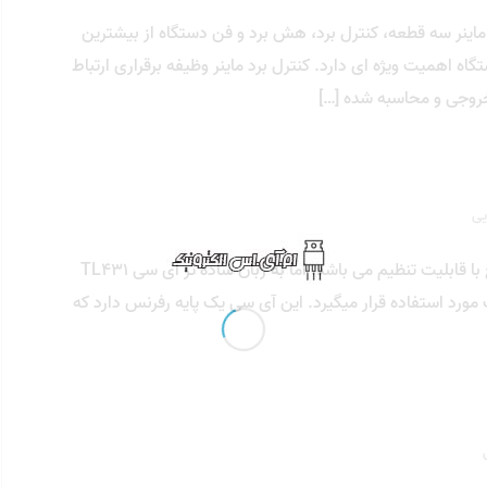
اینر سه قطعه، کنترل برد، هش برد و فن دستگاه از بیشترین
اه اهمیت ویژه ای دارد. کنترل برد ماینر وظیفه برقراری ارتباط
روجی و محاسبه شده […]
یی
آی سی TL431 چیست؟ TL431 یک آی سی ولتاژ مرجع با قابلیت تنظیم می باشد. اما به زبان ساده تر آی سی TL431
مورد استفاده قرار میگیرد. این آی سی یک پایه رفرنس دارد که