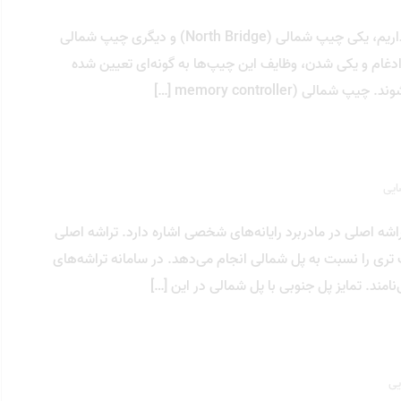
چیپ شمالی چیست؟ درون مادربرد، دو عدد چیپست داریم، یکی چیپ شمالی (North Bridge) و دیگری چیپ شمالی
ادغام و یکی شدن، وظایف این چیپ‌ها به گونه‌ای تعیین شده
 (memory controller […]
ایی
Southbridge) به یکی از دو تراشه اصلی در مادربرد رایانه‌های شخصی اشاره دارد. تراشه اصلی
ری را نسبت به پل شمالی انجام می‌دهد. در سامانه تراشه‌های
امند. تمایز پل جنوبی با پل شمالی در این […]
یی