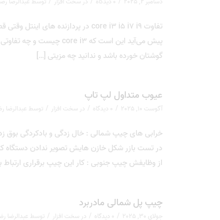
/
/
/
دسامبر 2, 2025
0 دیدگاه
در
سخت افزار
توسط
عبدالرضا رض
تفاوت core i3 i5 i7 i9 در پردازنده ها
گوشتان خورده باشد و ندانید چه مزیتی […]
عیوب متداول لپ تاپ
/
/
/
آگوست 10, 2025
0 دیدگاه
در
سخت افزار
توسط
عبدالرضا ر
خرابی های چیپ شمالی : خال زدگی و بادکردگی بوق زدن
از وظایفش چیپ جنوبی : کار این چیپ برقراری ارتباط ب
چیپ پل شمالی مادربرد
/
/
/
جولای 30, 2025
0 دیدگاه
در
سخت افزار
توسط
عبدالرضا رض