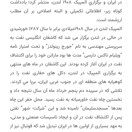
در ایران و برگزاري المپیک 1908 لندن، منتشر كرد؛ یادداشت
کوتاه زير، اطلاعاتی تکمیلی و البته اصلاحی بر آن مطلب
ارزشمند است.
المپیک لندن در سال 1908میلادی برابر با سال 1287 خورشیدی
در حالی در لندن برگزار می شد که کاشفان انگلیسی نفت به
سرپرستی مهندسی به نام “جورج رینولدز” و تحت امتیاز نامه
“ویلیام ناکس دارسی” مدت ها بود ماراتن خود را برای اکتشاف
نفت در ایران آغاز کرده بودند. اين کاشفان در ماه های منتهی
به برگزاری المپیک در لندن، دکل های حفاری نفت را در
کوهپایه های منطقه ای در جنوب غربی ایران، برپا مي كردند.
تلاشی که در سپیده دم پنجم خرداد ماه آن سال نتیجه داد و
نخستین چاه نفت خاورمیانه به نفت رسید. محل حفر اين چاه
بعدها “مسجدسلیمان” نامیده شد و این “شرکت- شهر” نفتی
پس از اکتشاف نفت در آن و ایجاد تاسیسات صنعتی و مدنی،
به مهد بسیاری از اولین ها در ایران تبدیل شد كه فوتبال نیز از