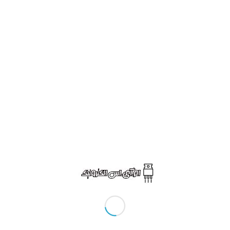
نفتی بود،
ی که کوچک
 داران بزرگ
ان هندی به
سفارش یک
ود.
بلوی بزرگی
لای «سردر
مسجدسلیمان / فروشگاه آقای تاپو اولین سوپرماکت در ایران
ک فروشگاه
تما به قصد تصحیح، مي گفتيد: سوپر مارکت و نه فروشگاه!
 مباحث جدی در پژوهش های نفتی است، جا دارد يادآوري كنيم كه
 نام سوپر مارکت وجود نداشت.
داران بزرگ هندی بود که همراه با یکی از آخرین کاروان های کاگران
پیش سفارش یک محل مناسب، جهت بازگشایی سوپر مارکتِ خود را