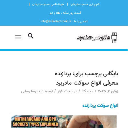
شهرداری مسجدسلیمان
هواشناسی مسجدسلیمان
قیمت روز سکه ، طلا و ارز
تماس با ما : info@miselectronic.ir
بایگانی برچسب برای:
پردازنده
معرفی انواع سوکت مادربرد
/
/
/
ژوئن 3, 2025
0 دیدگاه
در
سخت افزار
توسط
عبدالرضا رضایی
انواع سوکت پردازنده