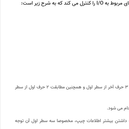
اﻧﺘﺨﺎب ﺟﺎﯾﮕﺰﯾﻦ ﭼﯿﭗ Intel با رﻋﺎﯾﺖ ﻣﻄﺎﺑﻘﺖ داﺷﺘﻦ 3 ﺣﺮف آﺧﺮ از ﺳﻄﺮ اول و ﻫﻤﭽﻨﯿﻦ ﻣﻄﺎﺑﻘﺖ 2 ﺣﺮف اول از ﺳﻄﺮ
ﮕﺰﯾﻦ ﭼﯿﭗ از ﻧﻮع SIS به مطابقت داﺷﺘﻦ ﺑﯿﺸﺘﺮ اﻃﻼﻋﺎت ﭼﯿﭗ، ﻣﺨﺼﻮﺻﺎ ﺳﻪ ﺳﻄﺮ اول آن ﺗﻮﺟﻪ