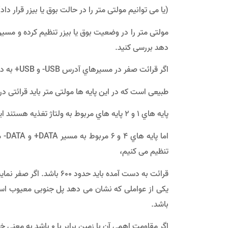
(یا ﻣﯽ ﺗﻮانیم ﻣﻮﻟﺘﯽ ﻣﺘﺮ را در ﺣﺎﻟﺖ ﺑﻮق ﯾﺎ ﺑﯿﺰر ﻗﺮار
دﻫﺪ ﺑﺮرﺳﯽ ﮐﻨﯿﺪ.
اﮔﺮ ﻗﺮاﺋﺖ ﺻﻔﺮ در ﻣﺴﯿﺮﻫﺎي آدرس USB- و USB+ به دﺳﺖ آﯾﺪ، ﻣﺸﺨﺺ ﻣﯽ ﺷﻮد ﮐﻪ ﭼﯿﭗ ﭘﻞ ﺟﻨﻮﺑﯽ ﻣﻌﯿﻮب اﺳﺖ.
ﻃﺒﯿﻌﯽ اﺳﺖ ﮐﻪ در اﯾﻦ ﭘﺎﯾﻪ ﻫﺎ ﻣﻮﻟﺘﯽ ﻣﺘﺮ ﺑﺎﯾﺪ ﻗﺮاﺋﺘﯽ در ﺣﺪود 600 را ﻧﺸﺎن
ﭘﺎﯾﻪ ﻫﺎي 1 و 2 ﭘﺎﯾﻪ ﻫﺎي ﻣﺮﺑﻮط ﺑﻪ وﻟﺘﺎژ ﺗﻐﺬﯾﻪ ﻫﺴﺘﻨﺪ اﯾﻦ وﻟﺘﺎژ در ﺣﺪود 5 وﻟﺖ هستش.
اﻣﺎ 
ﺗﻨﻈﯿﻢ ﻣﯽ ﮐﻨﯿﻢ،
ﻗﺮاﺋﺖ ﺑﻪ دﺳﺖ آﻣﺪه ﺑﺎﯾﺪ ﺣﺪود 600 ﺑﺎﺷﺪ. اﮔﺮ ﺻﻔﺮ ﻧﻤﺎﯾﺶ داده ﺷﻮد ﺑﻪ ﻣﻌﻨﯽ ﺧﺮاﺑﯽ ﭼﯿﭗ ﭘﻞ ﺟﻨﻮﺑﯽ اﺳﺖ.
باشد.
اﮔﺮ ﻣﻘﺎوﻣﺖ اﻫﻤﯽ آن ﺑﺎ زﻣﯿﻦ برابر با 0 ﺑﺎﺷﺪ ﺑﻪ ﻣﻌﻨﯽ ﺧﺮاﺑﯽ ﭼﯿﭗ ﭘﻞ ﺟﻨﻮﺑﯽ اﺳﺖ.