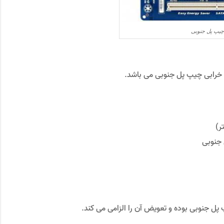
یپ پل جنوبی
، ﺧﺮاﺑﯽ ﭼﯿﭗ ﭘﻞ ﺟﻨﻮﺑﯽ ﻣﯽ ﺑﺎﺷﺪ.
ﭘﻞ ﺟﻨﻮﺑﯽ ﺑﻮده و ﺗﻌﻮﯾﺾ آن را اﻟﺰاﻣﯽ ﻣﯽ ﮐﻨﺪ.