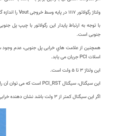
وﻟﺘﺎژ رﮔﻮﻻﺗﻮر 1117 در ﭘﺎﯾﻪ وﺳﻂ ﺧﺮوﺟﯽ Vout را اﻧﺪازه ﮔﯿﺮي ﻣﯽ ﮐﻨﯿﻢ اﯾﻦ وﻟﺘﺎژ برابر 3.3 وﻟﺖ اﺳﺖ.
ﺟﻨﻮﺑﯽ اﺳﺖ.
ﻫﻤﭽﻨﯿﻦ از ﻋﻼﻣﺖ ﻫﺎي ﺧﺮاﺑﯽ ﭘﻞ ﺟﻨﻮﺑﯽ، ﻋﺪم وﺟﻮد ﺳﯿ
اﺳﻼت PCI جریان ﻣﯽ ﯾﺎﺑﺪ.
اﯾﻦ وﻟﺘﺎژ 3 ﺗﺎ 5 وﻟﺖ اﺳﺖ.
اﯾﻦ ﺳﯿﮕﻨﺎل، ﺳﯿﮕﻨﺎل PCI_RST اﺳﺖ ﮐﻪ ﻣﯽ ﺗﻮان آن را در ﭘﺎﯾﻪ ﺷﻤﺎره A15 اﺳﻼت PCI اﻧﺪازه ﮔﯿﺮي ﮐﺮد.
اﮔﺮ اﯾﻦ ﺳﯿﮕﻨﺎل ﮐﻤﺘﺮ از 3 وﻟﺖ ﺑﺎﺷﺪ ﻧﺸﺎن دﻫﻨﺪه ﺧﺮاﺑﯽ ﭘﻞ ﺟﻨﻮﺑﯽ اﺳﺖ.