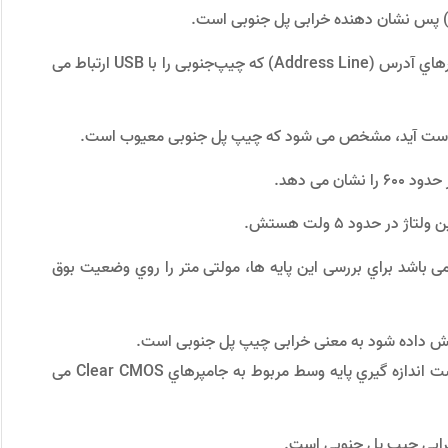
 داد) ﭘﺲ ﻧﺸﺎن دﻫﻨﺪه ﺧﺮاﺑﯽ ﭘﻞ ﺟﻨﻮﺑﯽ اﺳﺖ.
ﻣﻮﻟﺘﯽ ﻣﺘﺮ را در وﺿﻌﯿﺖ ﺑﻮق ﯾﺎ ﺑﯿﺰر ﺗﻨﻈﯿﻢ ﮐﺮده و ﻣﺴﯿﺮﻫﺎي آدرس (Address Line) که چیپﺟﻨﻮﺑﯽ را ﺑﺎ USB ارﺗﺒﺎط ﻣﯽ
 ﻣﯽ دﻫﺪ.
ﭘﺎﯾﻪ ﻫﺎي 4 و 6 ﻣﺮﺑﻮط ﺑﻪ ﻣﺴﯿﺮ DATA+ و DATA- می باشد براي ﺑﺮرﺳﯽ اﯾﻦ ﭘﺎﯾﻪ ﻫﺎ، ﻣﻮﻟﺘﯽ ﻣﺘﺮ را روي وﺿﻌﯿﺖ ﺑﻮق
ﯾﮑﯽ از ﻋﻮاﻣﻠﯽ ﮐﻪ ﻧﺸﺎن ﻣﯽ دﻫﺪ ﭘﻞ ﺟﻨﻮﺑﯽ ﻣﻌﯿﻮب اﺳﺖ اﻧﺪازه ﮔﯿﺮي ﭘﺎﯾﻪ وﺳﻂ ﻣﺮﺑﻮط ﺑﻪ ﺟﺎﻣﭙﺮﻫﺎي Clear CMOS می