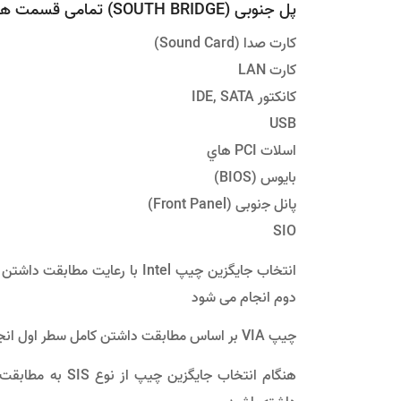
ﭘﻞ ﺟﻨﻮﺑﯽ (SOUTH BRIDGE) تمامی قسمت های مربوط به I/O را ﮐﻨﺘﺮل ﻣﯽ ﮐﻨﺪ ﮐﻪ ﺑﻪ ﺷﺮح زﯾﺮ اﺳﺖ:
ﮐﺎرت ﺻﺪا (Sound Card)
ﮐﺎرت LAN
ﮐﺎﻧﮑﺘﻮر IDE, SATA
USB
اﺳﻼت PCI ﻫﺎي
ﺑﺎﯾﻮس (BIOS)
ﭘﺎﻧﻞ ﺟنوبی (Front Panel)
SIO
دوم اﻧﺠﺎم ﻣﯽ ﺷﻮد
ﭼﯿﭗ VIA بر اﺳﺎس ﻣﻄﺎﺑﻘﺖ داﺷﺘﻦ ﮐﺎﻣﻞ ﺳﻄﺮ اول اﻧﺠﺎم ﻣﯽ ﺷﻮد.
ﻫﻨﮕﺎم اﻧﺘﺨﺎب ﺟﺎﯾ