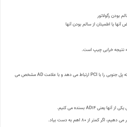
ﻬﺎ ﯾﺎ اﻃﻤﯿﻨﺎن از ﺳﺎﻟﻢ ﺑﻮدن آﻧﻬﺎ
ﻪ ﻧﺘﯿﺠﻪ ﺧﺮاﺑﯽ ﭼﯿﭗ اﺳﺖ.
روش اول، ﻣﺴﯿﺮﻫﺎي آدرس Address Line می ﺑﺎﺷﺪ ﮐﻪ ﭘﻞ ﺟﻨﻮﺑﯽ را ﺑﺎ PCI ارﺗﺒﺎط ﻣﯽ دﻫﺪ و ﺑﺎ ﻋﻼﻣﺖ AD مشخص می
ﯽ AD14 بسنده ﻣﯽ ﮐﻨﯿﻢ.
ﮐﻤﺘﺮ از 80 اﻫﻢ ﺑﻪ دﺳﺖ بیاد.