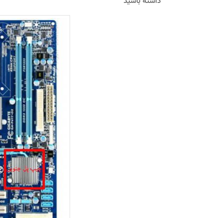
داﺷﺘﻪ ﺑﺎﺷﯿﺪ