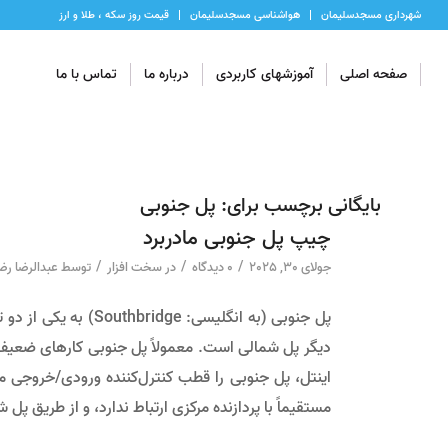
شهرداری مسجدسلیمان
هواشناسی مسجدسلیمان
قیمت روز سکه ، طلا و ارز
صفحه اصلی
آموزشهای کاربردی
درباره ما
تماس با ما
بایگانی برچسب برای:
پل جنوبی
چیپ پل جنوبی مادربرد
/
/
/
جولای 30, 2025
0 دیدگاه
در
سخت افزار
توسط
عبدالرضا رض
پل جنوبی (به انگلیسی:
دیگر پل شمالی است. معمولاً پل جنوبی کارهای ضعیف 
اینتل، پل جنوبی را قطب کنترل‌کننده ورودی/خروجی می
مستقیماً با پردازنده مرکزی ارتباط ندارد، و از طریق پ