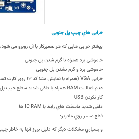
چ
ﺧﺮاﺑﯽ ﻫﺎي ﭼﯿﭗ ﭘﻞ ﺟﻨﻮﺑﯽ
ﺑﯿﺸﺘﺮ ﺧﺮاﺑﯽ ﻫﺎﯾﯽ ﮐﻪ ﻫﺮ ﺗﻌﻤﯿﺮﮐﺎر ﺑﺎ آن روﺑﺮو ﻣﯽ ﺷﻮد
خاﻣﻮﺷﯽ ﺑﺮد ﻫﻤﺮاه ﺑﺎ ﮔﺮم ﺷﺪن ﭘﻞ ﺟﻨﻮﺑﯽ
ﺧﺎﻣﻮﺷﯽ ﺑﺮد و ﮔﺮم ﻧﺸﺪن ﭘﻞ ﺟﻨﻮﺑﯽ
ﺧﺮاﺑﯽ VGA (همراه ﺑﺎ ﻧﻤﺎﯾﺶ ﻣﺜﻼ ﮐﺪ 13 روي ﮐﺎرت ﺗﺴﺘﺮ)
ﻋﺪم ﻓﻌﺎﻟﯿﺖ RAM همراه ﺑﺎ داﻏﯽ ﺷﺪﯾﺪ ﺳﻄﺢ ﭼﯿﭗ ﭘﻞ ﺟﻨﻮﺑﯽ
ﮐﺎر ﻧﮑﺮدن USB
داﻏﯽ ﺷﺪﯾﺪ ﻣﺎﺳﻔﺖ ﻫﺎي راﺑﻂ ﯾﺎ IC RAM ها
ﻗﻄﻊ ﻣﺴﯿﺮ روي ﻣﺎدرﺑﺮد
و ﺑﺴﯿﺎري ﻣﺸﮑﻼت دﯾﮕﺮ ﮐﻪ دﻟﯿﻞ ﺑﺮوز آﻧﻬﺎ ﺑﻪ ﺧﺎﻃﺮ ﭼﯿﭗ 