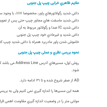
ﻋﻼﯾﻢ ﻇﺎﻫﺮي ﺧﺮاﺑﯽ ﭼﯿﭗ ﭘﻞ ﺟﻨﻮﺑﯽ
داﻏﯽ ﺷﺪﯾﺪ رﮔﻮﻻﺗﻮرﻫﺎي ﭘﺎور، ﻣﺨﺼﻮﺻﺎ 1117، ﺑﺎ وﺟﻮد ﺳﺎﻟﻢ ﺑﻮدن رﮔﻮﻻﺗﻮر
داﻏﯽ ﺷﺪﯾﺪ ﻣﺎﺳﻔﺖ ﻫﺎي ﻣﺠﺎور ﭼﯿﭗ ﺣﺘﯽ ﭘﺲ از ﺗﻌﻮﯾﺾ آﻧ
داﻏﯽ ﺷﺪﯾﺪ IC صدا و رﮔﻮﻻﺗﻮر ﻣﺮﺑﻮط ﺑﻪ آن
داﻏﯽ ﺷﺪﯾﺪ و ﻏﯿﺮﻋﺎدي ﺧﻮد ﭼﯿﭗ ﭘﻞ ﺟﻨﻮﺑﯽ
خاموش ﺷﺪن ﭘﺎور ﻣﺎدرﺑﺮد ﻫﻤﺮاه ﺑﺎ داﻏﯽ ﺷﺪﯾﺪ ﭼﯿﭗ ﮐ
ﻧﺤﻮه ﺑﺮرﺳﯽ ﻧﻈﺮي و ﻋﻤﻠﯽ ﭼﯿﭗ ﭘﻞ ﺟﻨﻮﺑﯽ
شود.
AD از ﺻﻔﺮ ﺷﺮوع ﺷﺪه و ﺗﺎ 31 اداﻣﻪ دارد.
همه اﯾﻦ ﻣﺴﯿﺮﻫﺎ را اﻧﺪازه ﮔﯿﺮي ﻧﻤﯽ ﮐﻨﯿﻢ وﻟﯽ ﺑﻪ ﺑﺮرﺳﯽ ﯾﮑﯽ از آﻧﻬﺎ ﯾﻌﻨ
ﻣﻮﻟﺘﯽ ﻣﺘﺮ را در وﺿﻌﯿﺖ اﻧﺪازه ﮔﯿﺮي ﻣﻘﺎوﻣﺖ اﻫﻤﯽ ﻗﺮار ﻣﯽ دﻫﯿﻢ، اﮔﺮ 