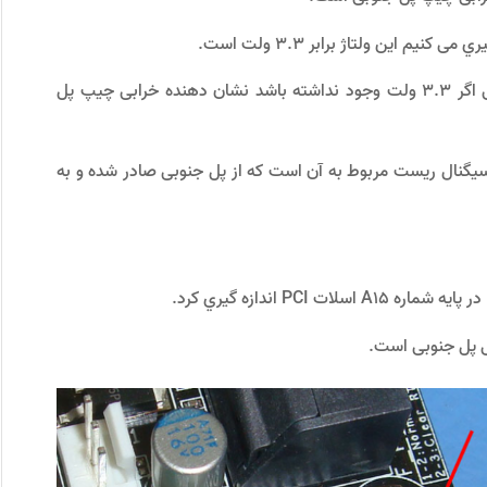
ﺑﺎ ﺗﻮﺟﻪ ﺑﻪ ارﺗﺒﺎط ﭘﺎﯾﺪار اﯾﻦ رﮔﻮﻻﺗﻮر ﺑﺎ ﭼﯿﭗ ﭘﻞ ﺟﻨﻮﺑﯽ اﮔﺮ 3.3 وﻟﺖ وﺟﻮد ﻧﺪاﺷﺘﻪ ﺑﺎﺷﺪ ﻧﺸﺎن دﻫﻨﺪه ﺧﺮاﺑﯽ ﭼﯿﭗ ﭘﻞ
ﮕﻨﺎل رﯾﺴﺖ ﻣﺮﺑﻮط ﺑﻪ آن اﺳﺖ ﮐﻪ از ﭘﻞ ﺟﻨﻮﺑﯽ ﺻﺎدر ﺷﺪه و ﺑﻪ