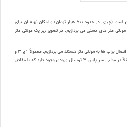
از آنجایی که قیمت “مولتی متر دیجیتال دستی” پایین است (چیزی در حدود ۵۰۰ هزار تومان) و امکان تهیه آن برای
 مولتی متر های دستی می پردازیم. در تصویر زیر یک مولتی متر
ابتدا به بررسی ترمینال های ورودی مولتی متر که محل اتصال پراب ها به مولتی متر هستند می پردازیم. معمولاً ۲ یا ۳ و
گاهی ۴ ترمینال ورودی روی مولتی مترها قرار دارد. مثلاً در مولتی متر پایین ۳ ترمینال ورودی وجود دارد که با مقادیر