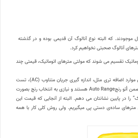
ال موجودند. که البته نوع آنالوگ آن قدیمی بوده و در گذشته
مترهای آنالوگ صحبتی نخواهیم کرد.
وماتیک تقسیم می شوند که مولتی مترهای اتوماتیک، قیمتی چند
“مولتی مترهای دیجیتال اتوماتیک” امکان اندازه گیری موارد اضافه تری مثل، اندازه گیری جریان متناوب (AC)، تست
فرکانس، اندازه گیری دما، تست خازن و… را دارند، در ضمن اُتو رنجAuto Range هستند و نیازی به انتخاب رنج بصورت
” را در پایین نشانتان می دهم. البته از آنجایی که قیمت این
تی مترهای ساده‌ی دستی پی میگیریم. ولی روش کلی کار با همه