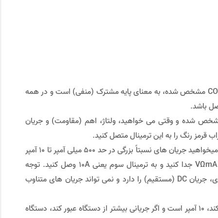
یکی از ترمینال ها (پایین ترین ترمینال) که با علامت COM مشخص شده، به معنای پایه مشترک (منفی) است و در همه
صل باشد.
نال بعدی (ترمینال وسط) که با علامت VΩmA مشخص شده و وقتی می خواهید، ولتاژ، اهم (مقاومت) و جریان
اب قرمز رنگ را به این ترمینال متصل کنید.
ترمینال سوم با علامت 10A مشخص شده است. وقتی میخواهید جریان های نسبتاً بزرگی در حد ۵۰۰ میلی آمپر تا ۱۰ آمپر
را اندازه گیری کنید، باید پراب قرمز رنگ را از ترمینال VΩmA جدا کنید و به ترمینال سوم یعنی 10A وصل کنید. توجه
داشته باشید که مولتی متر بالا فقط قابلیت اندازه گیری، جریان DC (مستقیم) را دارد و نمی تواند جریان های متناوب
حداکثر جریانی که مولتی متر بالا می تواند اندازه گیری کند، ۱۰ آمپر است و اگر جریانی بیشتر از دستگاه عبور کند، دستگاه