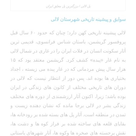
پل لالی / بزرگترین پل معلق ایران
سوابق و پیشینه تاریخی شهرستان لالی
لالی پیشینه تاریخی کهن دارد؛ چنان که حدود ۶۰ سال قبل
پروفسور گریشمن، باستان شناس فرانسوی، قدیمی ترین
آثار سکونت انسان در فلات ایران را در غاری در شمال لالی
به نام غار «پبده» کشف کرد. گریشمن معتقد بود که ۱۵
هزار سال پیش مردمانی که در غار پبده می زیسته ، اجداد
بختیاری ها بوده اند. پس دور از انتظار نیست که لالی در
دوران های تاریخی مختلف از کانون های زندگی در ایران
بوده باشد؛ زیرا، اکنون آثار ارزشمندی از دوره های مختلف
زندگی بشر در لالی برجا مانده که نشان دهنده زیست و
تمدن در منطقه است. آثار پل های بسته شده بر رودخانه ها،
بقایای قلعه های ساخته شده بر فراز کوه ها و دشت ها،
نقش برجسته های صخره ها وکوه ها، آثار شهرهای باستانی